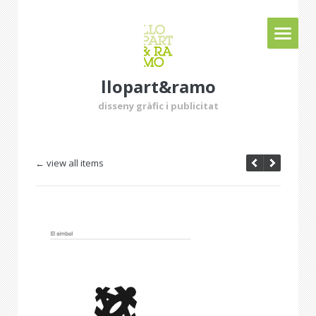
llopart&ramo
disseny gràfic i publicitat
← view all items