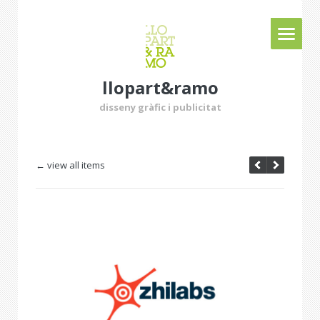
llopart&ramo
disseny gràfic i publicitat
← view all items